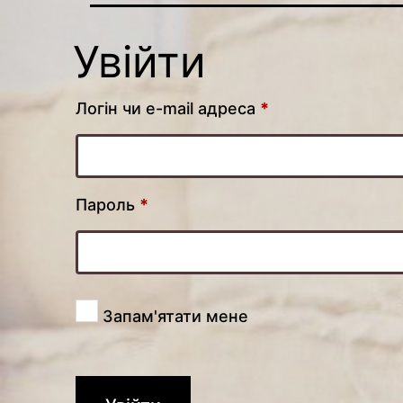
Увійти
Обов’язкове
Логін чи e-mail адреса
*
Обов’язкове
Пароль
*
Запам'ятати мене