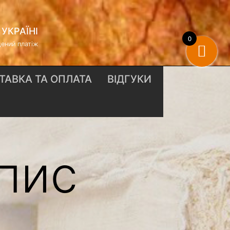
УКРАЇНІ
0
ений платіж
ТАВКА ТА ОПЛАТА
ВІДГУКИ
апис