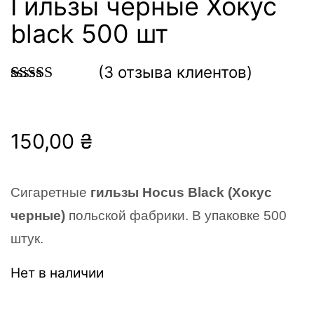
Гильзы черные Хокус
black 500 шт
(
3
отзыва клиентов)
Рейтинг
3
5.00
из 5 на
основе
150,00
₴
опроса
пользователей
Сигаретные
ги
льзы Hocus
Black
(Хокус
черные)
польской фабрики. В упаковке 500
штук.
Нет в наличии