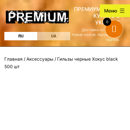
Перейти
ПРЕМИУМ ТАБАК
Меню
к
КУПИТЬ В
содержимому
0
УКРАИНЕ
Доставка по Украине
Новой почтой. Наложенный
RU
UA
платеж.
Главная
/
Аксессуары
/ Гильзы черные Хокус black
500 шт