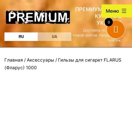
Перейти
ПРЕМИУМ ТАБАК
Меню
к
КУПИТЬ В
содержимому
0
УКРАИНЕ
Доставка по Украине
Новой почтой. Наложенный
RU
UA
платеж.
Главная
/
Аксессуары
/ Гильзы для сигарет FLARUS
(Фларус) 1000