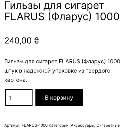
Гильзы для сигарет
FLARUS (Фларус) 1000
240,00
₴
Гильзы для сигарет FLARUS (Фларус) 1000
штук в надежной упаковке из твердого
картона.
Количество
В корзину
товара
Гильзы
для
Артикул:
FLARUS-1000
Категории:
Аксессуары
,
Сигаретные
сигарет