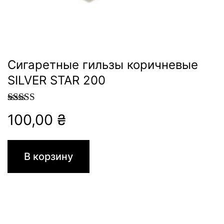
Сигаретные гильзы коричневые
SILVER STAR 200
Оценка
5.00
100,00
₴
из 5
В корзину